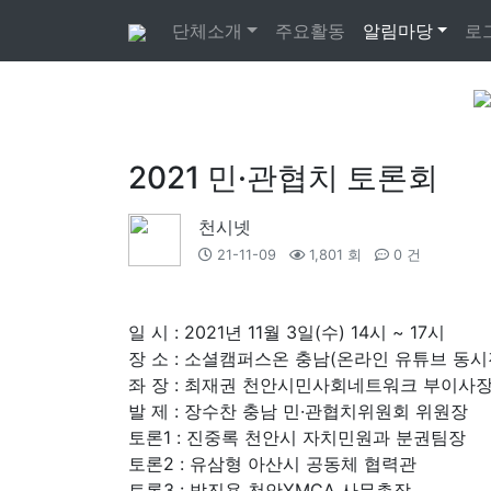
단체소개
주요활동
알림마당
로
2021 민·관협치 토론회
천시넷
21-11-09
1,801 회
0 건
일 시 : 2021년 11월 3일(수) 14시 ~ 17시
장 소 : 소셜캠퍼스온 충남(온라인 유튜브 동시
좌 장 : 최재권 천안시민사회네트워크 부이사
발 제 : 장수찬 충남 민·관협치위원회 위원장
토론1 : 진중록 천안시 자치민원과 분권팀장
토론2 : 유삼형 아산시 공동체 협력관
토론3 : 박진용 천안YMCA 사무총장