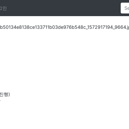
그인
진행)
장